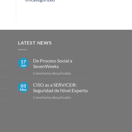
LATEST NEWS
De Proceso Social a
17
Jun
SevenWeeks
en
Comentarios desactivados
De
Proceso
CISO as a SERVICE®:
03
Social
May
Seguridad de Nivel Experto
a
en
Comentarios desactivados
SevenWeeks
CISO
as
a
SERVICE®:
Seguridad
de