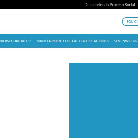
Descubriendo Proceso Social
SOLIC
IBERSEGURIDAD
MANTENIMIENTO DE LAS CERTIFICACIONES
SEVENWEEKS
es el
a de