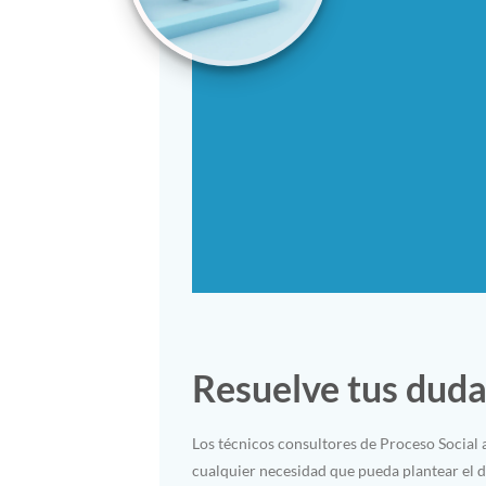
Resuelve tus dud
Los técnicos consultores de Proceso Social 
cualquier necesidad que pueda plantear el d