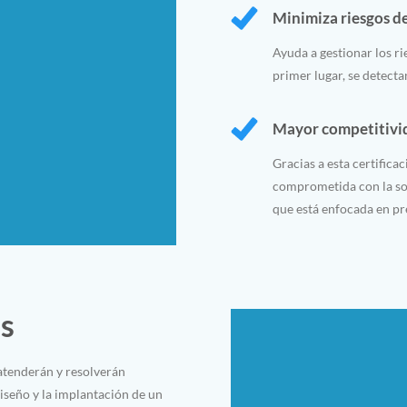
Minimiza riesgos d
Ayuda a gestionar los r
primer lugar, se detecta
Mayor competitivi
Gracias a esta certifica
comprometida con la so
que está enfocada en pr
as
atenderán y resolverán
iseño y la implantación de un